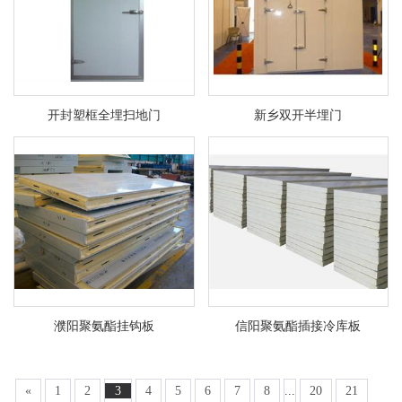
开封塑框全埋扫地门
新乡双开半埋门
濮阳聚氨酯挂钩板
信阳聚氨酯插接冷库板
«
1
2
3
4
5
6
7
8
...
20
21