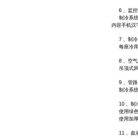
6 、监
制冷系
内容手机汉
7 、制
每座冷
8 、空
吊顶式
9 、管
制冷系
10 、制
使用绿色
使用加
11 、