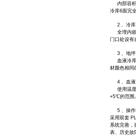
内部容积
冷库6面完
2 、冷
全埋内
门口处设有
3 、地坪
血液冷
材颜色相同
4 、血
使用温度
+5℃的范
5 、操
采用双套 
系统完善，
表、历史故