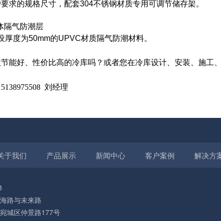
要求的规格尺寸，配套304不锈钢材质专用可调节储存架。
库体隔气防潮层
设厚度为50mm的UPVC材质隔气防潮材料。
节能好、性价比高的冷库吗？或者您在冷库设计、安装、施工、
。
138975508 刘经理
关于我们
产品展示
新闻中心
客户案例
解决方
8
海路与未来路
宛城区仲景路177号