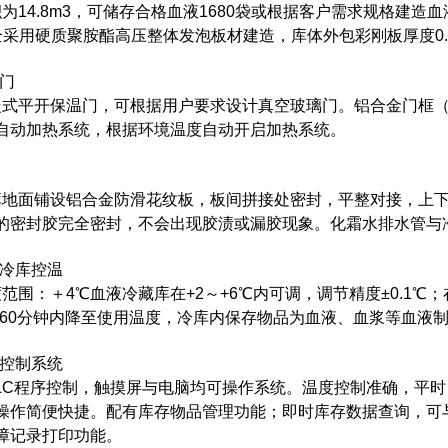
为14.8m3，可储存合格血液1680袋或根据客户需求规格建造
全采用硬质聚胺酯高压整体发泡板材建造，库体外包彩刚板厚度0.
库门
嵌式平开保温门，可根据用户要求设计真空玻璃门。铝合金门框
自动加热系统，根据环境温度自动开启加热系统。
库地面铺设铝合金防滑花纹板，板间拼接处密封，平整对接，上下
的密封胶完全密封，不会出现胶渍或漏胶现象。化霜水排水管与
液冷库控温
范围：＋4℃血液冷藏库在+2～+6℃内可调，调节精度±0.1℃
围,60分钟内降至使用温度，冷库内保存物品为血液、血浆等血液
作控制系统
PLC程序控制，触摸屏与电脑均可操作系统。温度控制准确，平
操作简便快捷。配有库存物品管理功能；即时库存数据查询，可
障记录打印功能。