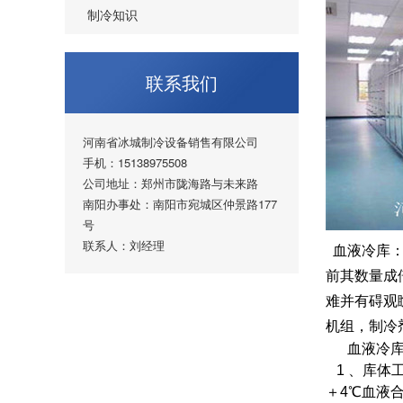
制冷知识
联系我们
河南省冰城制冷设备销售有限公司
手机：15138975508
公司地址：郑州市陇海路与未来路
南阳办事处：南阳市宛城区仲景路177
号
联系人：刘经理
血液冷库：
前其数量成
难并有碍观
机组，制冷
血液冷
1 、库体
＋4℃血液合格