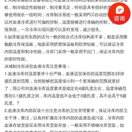
机，制冷稳定性能较好，制冷量充足，特别是具有很好的质量，能
够使用很长一段时间；冷库制冷系统一般采用PLC自动控制系统，可
以对血液冷库进行可编程控制，温度能够进行准确的控制，具有警
报系统，一旦冷库出现问题可以及时发现，减少损失。
3.如库板这些东西的话与一般的组合式冷库结构差不多，都是采用聚
氨酯冷库保温板，地面采用挤塑保温板和防滑铝板，可以保证冷库
内部温度和制冷性能，冷库门采用一般采用手拉门，保证冷库内部
的密封性能。
冰城制冷告诉您血液冷库注意事项：
1.血液冷库对温度要求十分严格，血液适宜保存的温度范围在2到8
摄氏度的范围，当然能够把温度缩小到一个更准确的范围就更好
了，我公司对血液冷库温度要求是稳定在4摄氏度左右，温度准确范
围在0.1摄氏度之间，库内温度低不会低于3摄氏度，高不会高于5摄
氏度。?
2.血液冷库内部应该十分注意冷库的卫生管理要求，保证冷库内部卫
生干净，整洁，以免对贮藏在冷库内部的血液造成污染，冷库内部
血液存放货架应采用冷库货架存放，一般采用不锈钢冷库货架，如