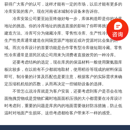
获得广大客户的认可，这样才能有一定的市场，以后才能有更多的
冷库安装的客户。现在
河南省冰城制冷设备
来告诉你。
冷库安装公司要至始至终做好每一步，库体构造即是你的冷库
地址的挑选。你的冷库地址的挑选直接的影响了你即将挑选的冷库
建造方法。冷库可分为储藏冷库、零售性冷库、生产性冷库三类。
生产性类库通常建造在间隔货源产地较近或许货源对比会集的区
域。而次冷库设计的首要功能是合作零售型冷库做短期冷藏。零售
性冷库通常是居民区或公司用来为消费者直接效劳的一种冷库。
还要考虑结构的选定，现在库房的保温材料一般使用聚氨脂库
板比较多，在以前有不少都就地取材，使用稻谷等现成的材料保温
即可。制冷量的计算及匹配也是要注意，根据客户的实际需求来确
定压缩机机组的匹数，从而再决定一些辅助设备的选择。
不管怎么说冷库就是为客户安装，还要考虑到客户是否会在地
面拖拽货物或是货物贮藏时地面面积压强的大小都需要在冷库设计
时考虑到，重要的问题是库房内的地面需要做好防冻措施，防止低
温时对地面产生损坏。这些考虑都给客户带来不一样的感受。